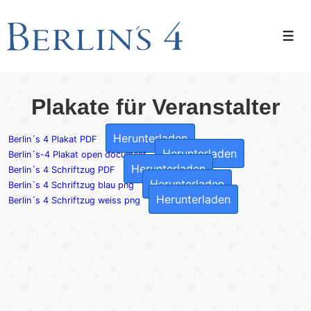
↓
Zum
Men
Inhalt
Plakate für Veranstalter
Herunterladen
Berlin´s 4 Plakat PDF
Herunterladen
Berlin´s-4 Plakat open document
Herunterladen
Berlin´s 4 Schriftzug PDF
Herunterladen
Berlin´s 4 Schriftzug blau png
Herunterladen
Berlin´s 4 Schriftzug weiss png